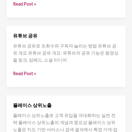
인
Read Post »
스
타
그
램
유튜브 공유
광
유튜브 공유로 조회수와 구독자 늘리는 방법 유튜브 공
고
유 개요 유튜브 공유 개요: 유튜브의 공유 기능은 동영상
최
을 링크, 임베드, 소셜 미디어
적
화
유
Read Post »
튜
브
공
유
플레이스 상위노출
플레이스 상위노출로 고객 유입을 극대화하는 실전 전
략 플레이스 상위노출의 개념과 중요성 플레이스 상위
노출은 지도 기반 서비스나 검색 결과에서 특정 가게·업