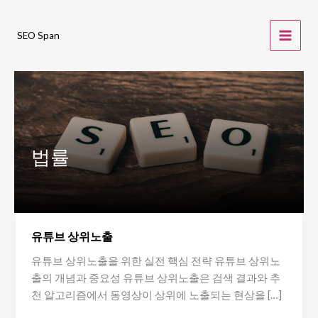
Skip
to
SEO Span
content
법률
유튜브 상위노출
유튜브 상위노출을 위한 실전 핵심 전략 유튜브 상위노
출의 개념과 중요성 유튜브 상위노출은 검색 결과와 추
천 알고리즘에서 동영상이 상위에 노출되는 현상을 […]